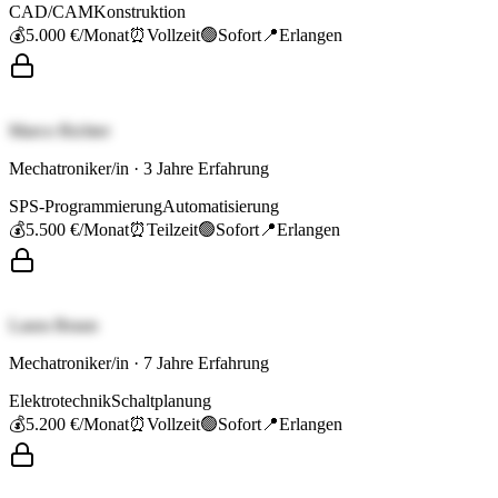
CAD/CAM
Konstruktion
💰
5.000 €
/Monat
⏰
Vollzeit
🟢
Sofort
📍
Erlangen
Marco Richter
Mechatroniker/in
·
3
Jahre Erfahrung
SPS-Programmierung
Automatisierung
💰
5.500 €
/Monat
⏰
Teilzeit
🟢
Sofort
📍
Erlangen
Laura Braun
Mechatroniker/in
·
7
Jahre Erfahrung
Elektrotechnik
Schaltplanung
💰
5.200 €
/Monat
⏰
Vollzeit
🟢
Sofort
📍
Erlangen