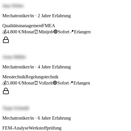
Jana Weber
Mechatroniker/in
·
2
Jahre Erfahrung
Qualitätsmanagement
FMEA
💰
4.800 €
/Monat
⏰
Minijob
🟢
Sofort
📍
Erlangen
Anna Müller
Mechatroniker/in
·
4
Jahre Erfahrung
Messtechnik
Regelungstechnik
💰
5.800 €
/Monat
⏰
Vollzeit
🟢
Sofort
📍
Erlangen
Tanja Schmidt
Mechatroniker/in
·
6
Jahre Erfahrung
FEM-Analyse
Werkstoffprüfung