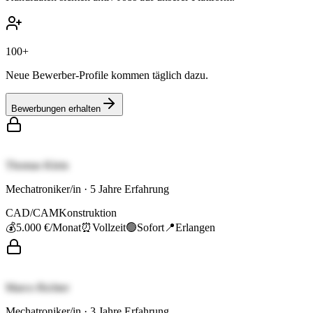
100+
Neue Bewerber-Profile kommen täglich dazu.
Bewerbungen erhalten
Thomas Klein
Mechatroniker/in
·
5
Jahre Erfahrung
CAD/CAM
Konstruktion
💰
5.000 €
/Monat
⏰
Vollzeit
🟢
Sofort
📍
Erlangen
Marco Richter
Mechatroniker/in
·
3
Jahre Erfahrung