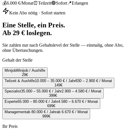
💰
6.000 €
/Monat
⏰
Teilzeit
🟢
Sofort
📍
Erlangen
Kein Abo nötig · Sofort starten
Eine Stelle, ein Preis.
Ab 29 € loslegen.
Sie zahlen nur nach Gehaltslevel der Stelle — einmalig, ohne Abo,
ohne Überraschungen.
Gehalt der Stelle
Minijob
Minijob / Aushilfe
29
€
Teilzeit & Aushilfe
10.000 – 35.000 € / Jahr
830 – 2.900 € / Monat
149
€
Spezialist
35.000 – 55.000 € / Jahr
2.900 – 4.580 € / Monat
399
€
Experte
55.000 – 80.000 € / Jahr
4.580 – 6.670 € / Monat
699
€
Management
ab 80.000 € / Jahr
ab 6.670 € / Monat
999
€
Ihr Preis