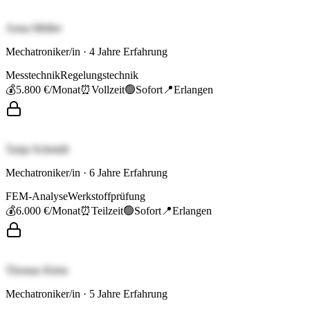
Anna Müller
Mechatroniker/in
·
4
Jahre Erfahrung
Messtechnik
Regelungstechnik
💰
5.800 €
/Monat
⏰
Vollzeit
🟢
Sofort
📍
Erlangen
Tanja Schmidt
Mechatroniker/in
·
6
Jahre Erfahrung
FEM-Analyse
Werkstoffprüfung
💰
6.000 €
/Monat
⏰
Teilzeit
🟢
Sofort
📍
Erlangen
Thomas Klein
Mechatroniker/in
·
5
Jahre Erfahrung