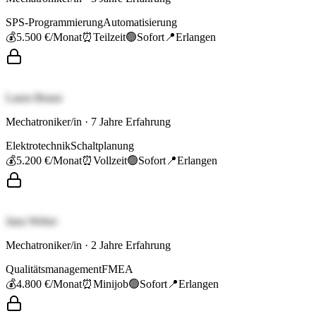
SPS-Programmierung
Automatisierung
💰
5.500 €
/Monat
⏰
Teilzeit
🟢
Sofort
📍
Erlangen
Laura Braun
Mechatroniker/in
·
7
Jahre Erfahrung
Elektrotechnik
Schaltplanung
💰
5.200 €
/Monat
⏰
Vollzeit
🟢
Sofort
📍
Erlangen
Jana Weber
Mechatroniker/in
·
2
Jahre Erfahrung
Qualitätsmanagement
FMEA
💰
4.800 €
/Monat
⏰
Minijob
🟢
Sofort
📍
Erlangen