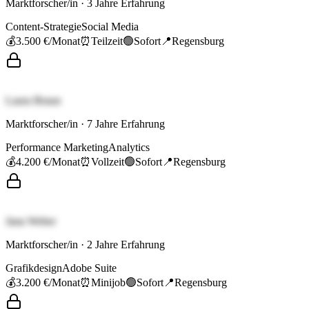
Marktforscher/in
·
3
Jahre Erfahrung
Content-Strategie
Social Media
💰
3.500 €
/Monat
⏰
Teilzeit
🟢
Sofort
📍
Regensburg
Laura Braun
Marktforscher/in
·
7
Jahre Erfahrung
Performance Marketing
Analytics
💰
4.200 €
/Monat
⏰
Vollzeit
🟢
Sofort
📍
Regensburg
Jana Weber
Marktforscher/in
·
2
Jahre Erfahrung
Grafikdesign
Adobe Suite
💰
3.200 €
/Monat
⏰
Minijob
🟢
Sofort
📍
Regensburg