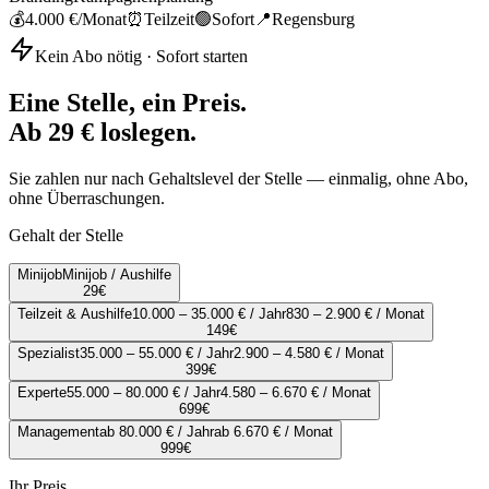
💰
4.000 €
/Monat
⏰
Teilzeit
🟢
Sofort
📍
Regensburg
Kein Abo nötig · Sofort starten
Eine Stelle, ein Preis.
Ab 29 € loslegen.
Sie zahlen nur nach Gehaltslevel der Stelle — einmalig, ohne Abo,
ohne Überraschungen.
Gehalt der Stelle
Minijob
Minijob / Aushilfe
29
€
Teilzeit & Aushilfe
10.000 – 35.000 € / Jahr
830 – 2.900 € / Monat
149
€
Spezialist
35.000 – 55.000 € / Jahr
2.900 – 4.580 € / Monat
399
€
Experte
55.000 – 80.000 € / Jahr
4.580 – 6.670 € / Monat
699
€
Management
ab 80.000 € / Jahr
ab 6.670 € / Monat
999
€
Ihr Preis