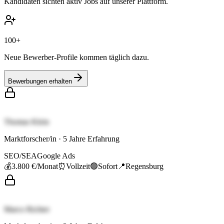
Kandidaten sichten aktiv Jobs auf unserer Plattform.
100+
Neue Bewerber-Profile kommen täglich dazu.
Bewerbungen erhalten
Thomas Klein
Marktforscher/in
·
5
Jahre Erfahrung
SEO/SEA
Google Ads
💰
3.800 €
/Monat
⏰
Vollzeit
🟢
Sofort
📍
Regensburg
Marco Richter