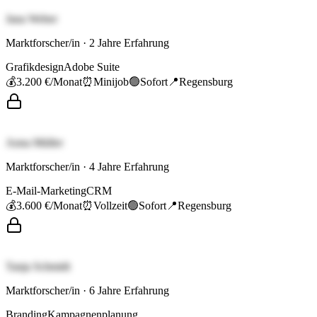
Jana Weber
Marktforscher/in
·
2
Jahre Erfahrung
Grafikdesign
Adobe Suite
💰
3.200 €
/Monat
⏰
Minijob
🟢
Sofort
📍
Regensburg
Anna Müller
Marktforscher/in
·
4
Jahre Erfahrung
E-Mail-Marketing
CRM
💰
3.600 €
/Monat
⏰
Vollzeit
🟢
Sofort
📍
Regensburg
Tanja Schmidt
Marktforscher/in
·
6
Jahre Erfahrung
Branding
Kampagnenplanung