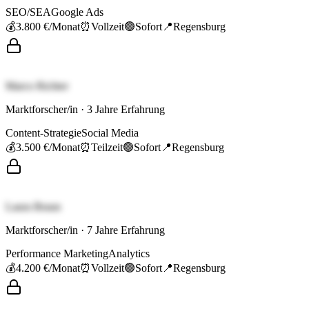
SEO/SEA
Google Ads
💰
3.800 €
/Monat
⏰
Vollzeit
🟢
Sofort
📍
Regensburg
Marco Richter
Marktforscher/in
·
3
Jahre Erfahrung
Content-Strategie
Social Media
💰
3.500 €
/Monat
⏰
Teilzeit
🟢
Sofort
📍
Regensburg
Laura Braun
Marktforscher/in
·
7
Jahre Erfahrung
Performance Marketing
Analytics
💰
4.200 €
/Monat
⏰
Vollzeit
🟢
Sofort
📍
Regensburg