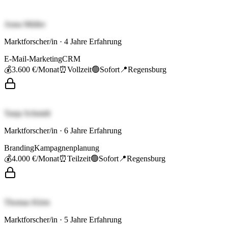
Anna Müller
Marktforscher/in
·
4
Jahre Erfahrung
E-Mail-Marketing
CRM
💰
3.600 €
/Monat
⏰
Vollzeit
🟢
Sofort
📍
Regensburg
Tanja Schmidt
Marktforscher/in
·
6
Jahre Erfahrung
Branding
Kampagnenplanung
💰
4.000 €
/Monat
⏰
Teilzeit
🟢
Sofort
📍
Regensburg
Thomas Klein
Marktforscher/in
·
5
Jahre Erfahrung