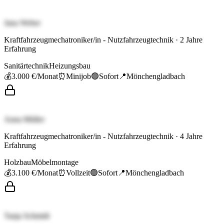
Jana Weber
Kraftfahrzeugmechatroniker/in - Nutzfahrzeugtechnik
·
2
Jahre
Erfahrung
Sanitärtechnik
Heizungsbau
💰
3.000 €
/Monat
⏰
Minijob
🟢
Sofort
📍
Mönchengladbach
Anna Müller
Kraftfahrzeugmechatroniker/in - Nutzfahrzeugtechnik
·
4
Jahre
Erfahrung
Holzbau
Möbelmontage
💰
3.100 €
/Monat
⏰
Vollzeit
🟢
Sofort
📍
Mönchengladbach
Tanja Schmidt