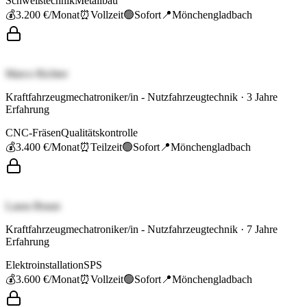
Schweißtechnik
Metallbau
💰
3.200 €
/Monat
⏰
Vollzeit
🟢
Sofort
📍
Mönchengladbach
Marco Richter
Kraftfahrzeugmechatroniker/in - Nutzfahrzeugtechnik
·
3
Jahre
Erfahrung
CNC-Fräsen
Qualitätskontrolle
💰
3.400 €
/Monat
⏰
Teilzeit
🟢
Sofort
📍
Mönchengladbach
Laura Braun
Kraftfahrzeugmechatroniker/in - Nutzfahrzeugtechnik
·
7
Jahre
Erfahrung
Elektroinstallation
SPS
💰
3.600 €
/Monat
⏰
Vollzeit
🟢
Sofort
📍
Mönchengladbach