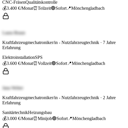
CNC-Fräsen
Qualitätskontrolle
💰
3.400 €
/Monat
⏰
Teilzeit
🟢
Sofort
📍
Mönchengladbach
Laura Braun
Kraftfahrzeugmechatroniker/in - Nutzfahrzeugtechnik
·
7
Jahre
Erfahrung
Elektroinstallation
SPS
💰
3.600 €
/Monat
⏰
Vollzeit
🟢
Sofort
📍
Mönchengladbach
Jana Weber
Kraftfahrzeugmechatroniker/in - Nutzfahrzeugtechnik
·
2
Jahre
Erfahrung
Sanitärtechnik
Heizungsbau
💰
3.000 €
/Monat
⏰
Minijob
🟢
Sofort
📍
Mönchengladbach