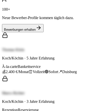
100+
Neue Bewerber-Profile kommen täglich dazu.
Bewerbungen erhalten
Thomas Klein
Koch/Köchin
·
5
Jahre Erfahrung
À-la-carte
Bankettservice
💰
2.400 €
/Monat
⏰
Vollzeit
🟢
Sofort
📍
Duisburg
Marco Richter
Koch/Köchin
·
3
Jahre Erfahrung
Rezeption
Reservierung