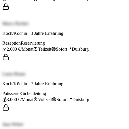
Marco Richter
Koch/Köchin
·
3
Jahre Erfahrung
Rezeption
Reservierung
💰
2.600 €
/Monat
⏰
Teilzeit
🟢
Sofort
📍
Duisburg
Laura Braun
Koch/Köchin
·
7
Jahre Erfahrung
Patisserie
Küchenleitung
💰
3.000 €
/Monat
⏰
Vollzeit
🟢
Sofort
📍
Duisburg
Jana Weber