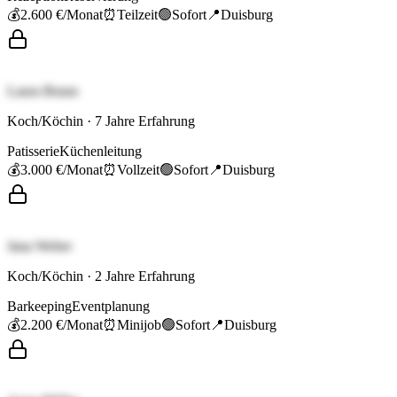
💰
2.600 €
/Monat
⏰
Teilzeit
🟢
Sofort
📍
Duisburg
Laura Braun
Koch/Köchin
·
7
Jahre Erfahrung
Patisserie
Küchenleitung
💰
3.000 €
/Monat
⏰
Vollzeit
🟢
Sofort
📍
Duisburg
Jana Weber
Koch/Köchin
·
2
Jahre Erfahrung
Barkeeping
Eventplanung
💰
2.200 €
/Monat
⏰
Minijob
🟢
Sofort
📍
Duisburg