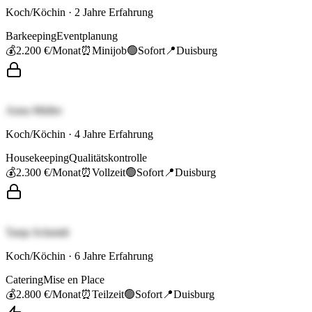
Koch/Köchin
·
2
Jahre Erfahrung
Barkeeping
Eventplanung
💰
2.200 €
/Monat
⏰
Minijob
🟢
Sofort
📍
Duisburg
Anna Müller
Koch/Köchin
·
4
Jahre Erfahrung
Housekeeping
Qualitätskontrolle
💰
2.300 €
/Monat
⏰
Vollzeit
🟢
Sofort
📍
Duisburg
Tanja Schmidt
Koch/Köchin
·
6
Jahre Erfahrung
Catering
Mise en Place
💰
2.800 €
/Monat
⏰
Teilzeit
🟢
Sofort
📍
Duisburg