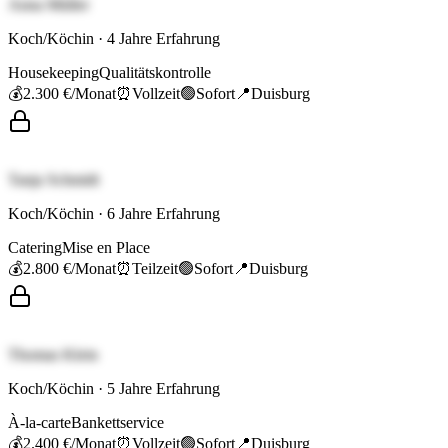
Anna Müller
Koch/Köchin
·
4
Jahre Erfahrung
Housekeeping
Qualitätskontrolle
💰
2.300 €
/Monat
⏰
Vollzeit
🟢
Sofort
📍
Duisburg
Tanja Schmidt
Koch/Köchin
·
6
Jahre Erfahrung
Catering
Mise en Place
💰
2.800 €
/Monat
⏰
Teilzeit
🟢
Sofort
📍
Duisburg
Thomas Klein
Koch/Köchin
·
5
Jahre Erfahrung
À-la-carte
Bankettservice
💰
2.400 €
/Monat
⏰
Vollzeit
🟢
Sofort
📍
Duisburg