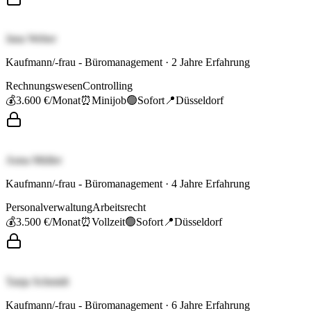
Jana Weber
Kaufmann/-frau - Büromanagement
·
2
Jahre Erfahrung
Rechnungswesen
Controlling
💰
3.600 €
/Monat
⏰
Minijob
🟢
Sofort
📍
Düsseldorf
Anna Müller
Kaufmann/-frau - Büromanagement
·
4
Jahre Erfahrung
Personalverwaltung
Arbeitsrecht
💰
3.500 €
/Monat
⏰
Vollzeit
🟢
Sofort
📍
Düsseldorf
Tanja Schmidt
Kaufmann/-frau - Büromanagement
·
6
Jahre Erfahrung