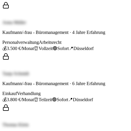
Anna Müller
Kaufmann/-frau - Büromanagement
·
4
Jahre Erfahrung
Personalverwaltung
Arbeitsrecht
💰
3.500 €
/Monat
⏰
Vollzeit
🟢
Sofort
📍
Düsseldorf
Tanja Schmidt
Kaufmann/-frau - Büromanagement
·
6
Jahre Erfahrung
Einkauf
Verhandlung
💰
3.800 €
/Monat
⏰
Teilzeit
🟢
Sofort
📍
Düsseldorf
Thomas Klein