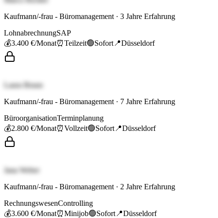
Kaufmann/-frau - Büromanagement
·
3
Jahre Erfahrung
Lohnabrechnung
SAP
💰
3.400 €
/Monat
⏰
Teilzeit
🟢
Sofort
📍
Düsseldorf
Laura Braun
Kaufmann/-frau - Büromanagement
·
7
Jahre Erfahrung
Büroorganisation
Terminplanung
💰
2.800 €
/Monat
⏰
Vollzeit
🟢
Sofort
📍
Düsseldorf
Jana Weber
Kaufmann/-frau - Büromanagement
·
2
Jahre Erfahrung
Rechnungswesen
Controlling
💰
3.600 €
/Monat
⏰
Minijob
🟢
Sofort
📍
Düsseldorf