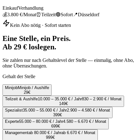
Einkauf
Verhandlung
💰
3.800 €
/Monat
⏰
Teilzeit
🟢
Sofort
📍
Düsseldorf
Kein Abo nötig · Sofort starten
Eine Stelle, ein Preis.
Ab 29 € loslegen.
Sie zahlen nur nach Gehaltslevel der Stelle — einmalig, ohne Abo,
ohne Überraschungen.
Gehalt der Stelle
Minijob
Minijob / Aushilfe
29
€
Teilzeit & Aushilfe
10.000 – 35.000 € / Jahr
830 – 2.900 € / Monat
149
€
Spezialist
35.000 – 55.000 € / Jahr
2.900 – 4.580 € / Monat
399
€
Experte
55.000 – 80.000 € / Jahr
4.580 – 6.670 € / Monat
699
€
Management
ab 80.000 € / Jahr
ab 6.670 € / Monat
999
€