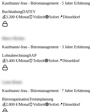
Kaufmann/-frau - Büromanagement
·
5
Jahre Erfahrung
Buchhaltung
DATEV
💰
3.200 €
/Monat
⏰
Vollzeit
🟢
Sofort
📍
Düsseldorf
Marco Richter
Kaufmann/-frau - Büromanagement
·
3
Jahre Erfahrung
Lohnabrechnung
SAP
💰
3.400 €
/Monat
⏰
Teilzeit
🟢
Sofort
📍
Düsseldorf
Laura Braun
Kaufmann/-frau - Büromanagement
·
7
Jahre Erfahrung
Büroorganisation
Terminplanung
💰
2.800 €
/Monat
⏰
Vollzeit
🟢
Sofort
📍
Düsseldorf