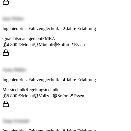
Jana Weber
Ingenieur/in - Fahrzeugtechnik
·
2
Jahre Erfahrung
Qualitätsmanagement
FMEA
💰
4.800 €
/Monat
⏰
Minijob
🟢
Sofort
📍
Essen
Anna Müller
Ingenieur/in - Fahrzeugtechnik
·
4
Jahre Erfahrung
Messtechnik
Regelungstechnik
💰
5.800 €
/Monat
⏰
Vollzeit
🟢
Sofort
📍
Essen
Tanja Schmidt
Ingenieur/in - Fahrzeugtechnik
·
6
Jahre Erfahrung