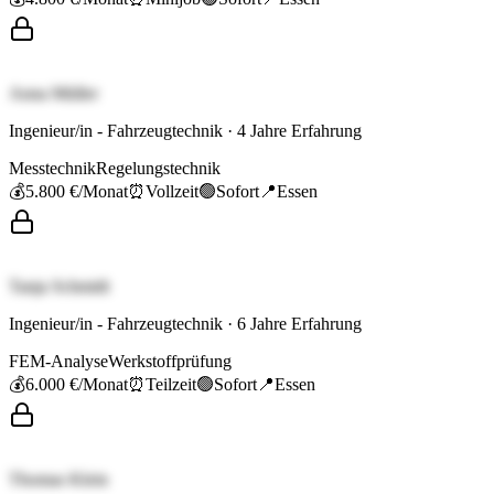
Anna Müller
Ingenieur/in - Fahrzeugtechnik
·
4
Jahre Erfahrung
Messtechnik
Regelungstechnik
💰
5.800 €
/Monat
⏰
Vollzeit
🟢
Sofort
📍
Essen
Tanja Schmidt
Ingenieur/in - Fahrzeugtechnik
·
6
Jahre Erfahrung
FEM-Analyse
Werkstoffprüfung
💰
6.000 €
/Monat
⏰
Teilzeit
🟢
Sofort
📍
Essen
Thomas Klein