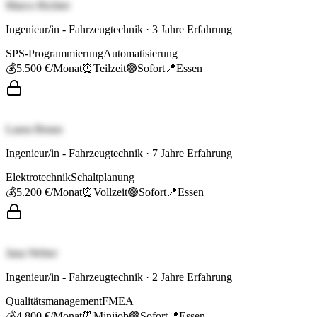
Marco Richter
Ingenieur/in - Fahrzeugtechnik
·
3
Jahre Erfahrung
SPS-Programmierung
Automatisierung
💰
5.500 €
/Monat
⏰
Teilzeit
🟢
Sofort
📍
Essen
Laura Braun
Ingenieur/in - Fahrzeugtechnik
·
7
Jahre Erfahrung
Elektrotechnik
Schaltplanung
💰
5.200 €
/Monat
⏰
Vollzeit
🟢
Sofort
📍
Essen
Jana Weber
Ingenieur/in - Fahrzeugtechnik
·
2
Jahre Erfahrung
Qualitätsmanagement
FMEA
💰
4.800 €
/Monat
⏰
Minijob
🟢
Sofort
📍
Essen