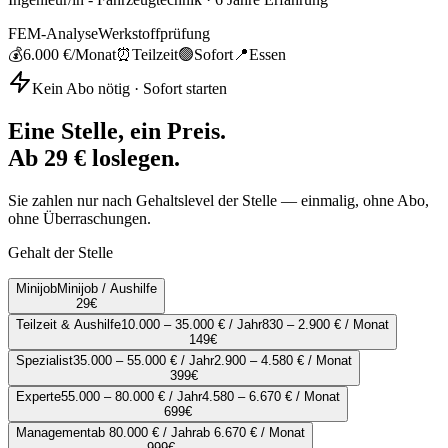
FEM-Analyse
Werkstoffprüfung
💰
6.000 €
/Monat
⏰
Teilzeit
🟢
Sofort
📍
Essen
Kein Abo nötig · Sofort starten
Eine Stelle, ein Preis.
Ab 29 € loslegen.
Sie zahlen nur nach Gehaltslevel der Stelle — einmalig, ohne Abo,
ohne Überraschungen.
Gehalt der Stelle
Minijob
Minijob / Aushilfe
29
€
Teilzeit & Aushilfe
10.000 – 35.000 € / Jahr
830 – 2.900 € / Monat
149
€
Spezialist
35.000 – 55.000 € / Jahr
2.900 – 4.580 € / Monat
399
€
Experte
55.000 – 80.000 € / Jahr
4.580 – 6.670 € / Monat
699
€
Management
ab 80.000 € / Jahr
ab 6.670 € / Monat
999
€