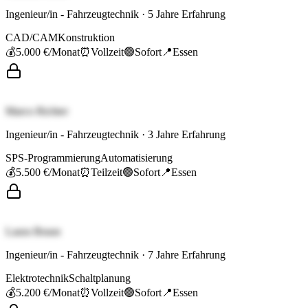
Ingenieur/in - Fahrzeugtechnik
·
5
Jahre Erfahrung
CAD/CAM
Konstruktion
💰
5.000 €
/Monat
⏰
Vollzeit
🟢
Sofort
📍
Essen
Marco Richter
Ingenieur/in - Fahrzeugtechnik
·
3
Jahre Erfahrung
SPS-Programmierung
Automatisierung
💰
5.500 €
/Monat
⏰
Teilzeit
🟢
Sofort
📍
Essen
Laura Braun
Ingenieur/in - Fahrzeugtechnik
·
7
Jahre Erfahrung
Elektrotechnik
Schaltplanung
💰
5.200 €
/Monat
⏰
Vollzeit
🟢
Sofort
📍
Essen