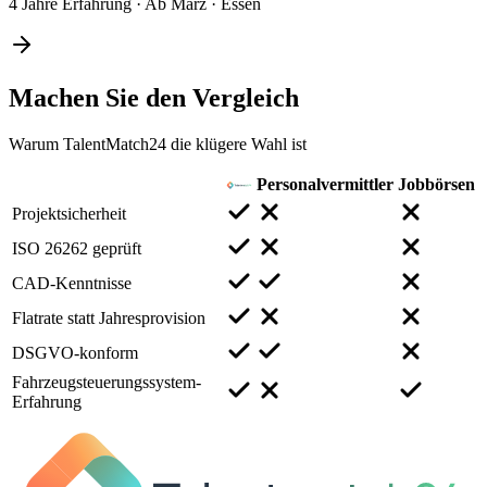
4 Jahre Erfahrung
·
Ab März
·
Essen
Machen Sie den
Vergleich
Warum TalentMatch24 die klügere Wahl ist
Personalvermittler
Jobbörsen
Projektsicherheit
ISO 26262 geprüft
CAD-Kenntnisse
Flatrate statt Jahresprovision
DSGVO-konform
Fahrzeugsteuerungssystem-
Erfahrung