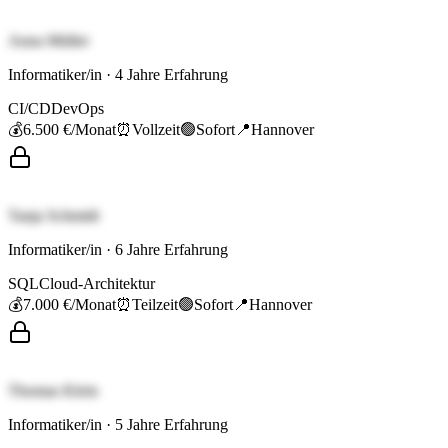
Anna Müller
Informatiker/in
·
4
Jahre Erfahrung
CI/CD
DevOps
💰
6.500 €
/Monat
⏰
Vollzeit
🟢
Sofort
📍
Hannover
Tanja Schmidt
Informatiker/in
·
6
Jahre Erfahrung
SQL
Cloud-Architektur
💰
7.000 €
/Monat
⏰
Teilzeit
🟢
Sofort
📍
Hannover
Thomas Klein
Informatiker/in
·
5
Jahre Erfahrung