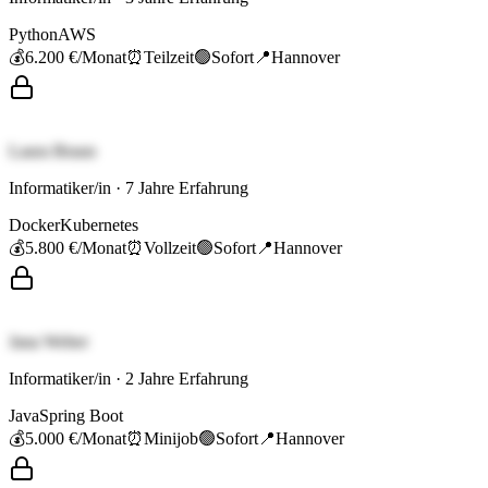
Python
AWS
💰
6.200 €
/Monat
⏰
Teilzeit
🟢
Sofort
📍
Hannover
Laura Braun
Informatiker/in
·
7
Jahre Erfahrung
Docker
Kubernetes
💰
5.800 €
/Monat
⏰
Vollzeit
🟢
Sofort
📍
Hannover
Jana Weber
Informatiker/in
·
2
Jahre Erfahrung
Java
Spring Boot
💰
5.000 €
/Monat
⏰
Minijob
🟢
Sofort
📍
Hannover