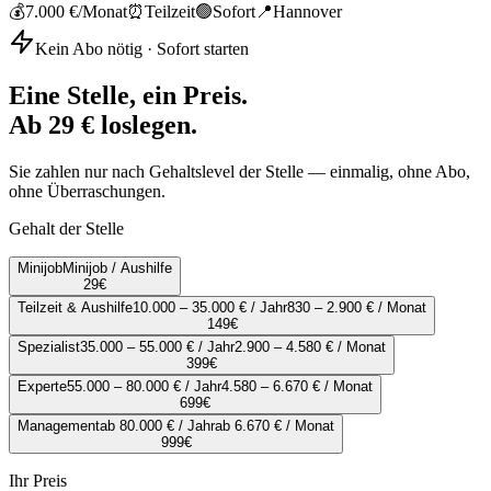
💰
7.000 €
/Monat
⏰
Teilzeit
🟢
Sofort
📍
Hannover
Kein Abo nötig · Sofort starten
Eine Stelle, ein Preis.
Ab 29 € loslegen.
Sie zahlen nur nach Gehaltslevel der Stelle — einmalig, ohne Abo,
ohne Überraschungen.
Gehalt der Stelle
Minijob
Minijob / Aushilfe
29
€
Teilzeit & Aushilfe
10.000 – 35.000 € / Jahr
830 – 2.900 € / Monat
149
€
Spezialist
35.000 – 55.000 € / Jahr
2.900 – 4.580 € / Monat
399
€
Experte
55.000 – 80.000 € / Jahr
4.580 – 6.670 € / Monat
699
€
Management
ab 80.000 € / Jahr
ab 6.670 € / Monat
999
€
Ihr Preis