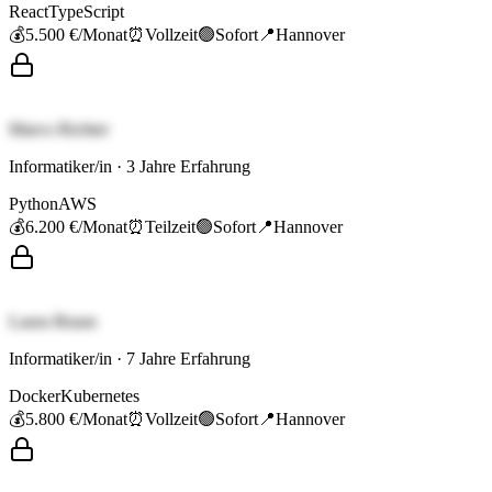
React
TypeScript
💰
5.500 €
/Monat
⏰
Vollzeit
🟢
Sofort
📍
Hannover
Marco Richter
Informatiker/in
·
3
Jahre Erfahrung
Python
AWS
💰
6.200 €
/Monat
⏰
Teilzeit
🟢
Sofort
📍
Hannover
Laura Braun
Informatiker/in
·
7
Jahre Erfahrung
Docker
Kubernetes
💰
5.800 €
/Monat
⏰
Vollzeit
🟢
Sofort
📍
Hannover