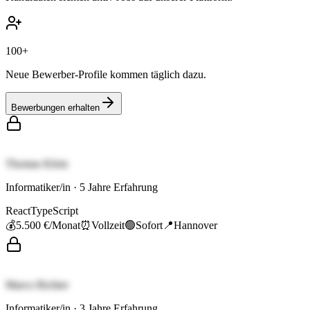
100+
Neue Bewerber-Profile kommen täglich dazu.
Bewerbungen erhalten
Thomas Klein
Informatiker/in
·
5
Jahre Erfahrung
React
TypeScript
💰
5.500 €
/Monat
⏰
Vollzeit
🟢
Sofort
📍
Hannover
Marco Richter
Informatiker/in
·
3
Jahre Erfahrung