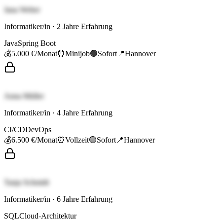
Jana Weber
Informatiker/in
·
2
Jahre Erfahrung
Java
Spring Boot
💰
5.000 €
/Monat
⏰
Minijob
🟢
Sofort
📍
Hannover
Anna Müller
Informatiker/in
·
4
Jahre Erfahrung
CI/CD
DevOps
💰
6.500 €
/Monat
⏰
Vollzeit
🟢
Sofort
📍
Hannover
Tanja Schmidt
Informatiker/in
·
6
Jahre Erfahrung
SQL
Cloud-Architektur