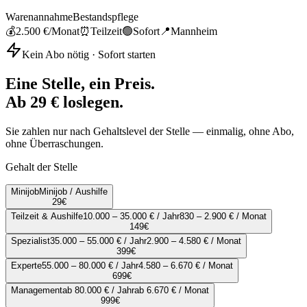
Warenannahme
Bestandspflege
💰
2.500 €
/Monat
⏰
Teilzeit
🟢
Sofort
📍
Mannheim
Kein Abo nötig · Sofort starten
Eine Stelle, ein Preis.
Ab 29 € loslegen.
Sie zahlen nur nach Gehaltslevel der Stelle — einmalig, ohne Abo,
ohne Überraschungen.
Gehalt der Stelle
Minijob
Minijob / Aushilfe
29
€
Teilzeit & Aushilfe
10.000 – 35.000 € / Jahr
830 – 2.900 € / Monat
149
€
Spezialist
35.000 – 55.000 € / Jahr
2.900 – 4.580 € / Monat
399
€
Experte
55.000 – 80.000 € / Jahr
4.580 – 6.670 € / Monat
699
€
Management
ab 80.000 € / Jahr
ab 6.670 € / Monat
999
€