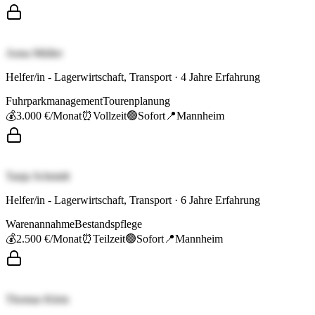
Anna Müller
Helfer/in - Lagerwirtschaft, Transport
·
4
Jahre Erfahrung
Fuhrparkmanagement
Tourenplanung
💰
3.000 €
/Monat
⏰
Vollzeit
🟢
Sofort
📍
Mannheim
Tanja Schmidt
Helfer/in - Lagerwirtschaft, Transport
·
6
Jahre Erfahrung
Warenannahme
Bestandspflege
💰
2.500 €
/Monat
⏰
Teilzeit
🟢
Sofort
📍
Mannheim
Thomas Klein