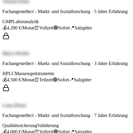
Thomas Klein
Fachangestellte/r - Markt- und Sozialforschung
·
5
Jahre Erfahrung
GMP
Laboranalytik
💰
4.200 €
/Monat
⏰
Vollzeit
🟢
Sofort
📍
Salzgitter
Marco Richter
Fachangestellte/r - Markt- und Sozialforschung
·
3
Jahre Erfahrung
HPLC
Massenspektrometrie
💰
4.500 €
/Monat
⏰
Teilzeit
🟢
Sofort
📍
Salzgitter
Laura Braun
Fachangestellte/r - Markt- und Sozialforschung
·
7
Jahre Erfahrung
Qualitätssicherung
Validierung
💰
4.000 €
/Monat
⏰
Vollzeit
🟢
Sofort
📍
Salzgitter