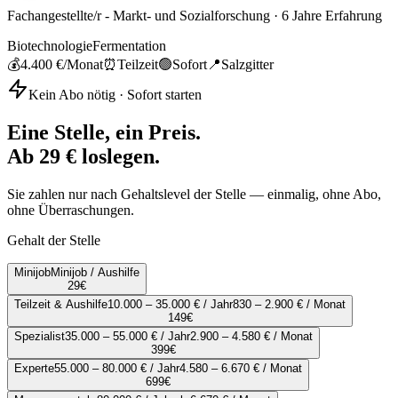
Fachangestellte/r - Markt- und Sozialforschung
·
6
Jahre Erfahrung
Biotechnologie
Fermentation
💰
4.400 €
/Monat
⏰
Teilzeit
🟢
Sofort
📍
Salzgitter
Kein Abo nötig · Sofort starten
Eine Stelle, ein Preis.
Ab 29 € loslegen.
Sie zahlen nur nach Gehaltslevel der Stelle — einmalig, ohne Abo,
ohne Überraschungen.
Gehalt der Stelle
Minijob
Minijob / Aushilfe
29
€
Teilzeit & Aushilfe
10.000 – 35.000 € / Jahr
830 – 2.900 € / Monat
149
€
Spezialist
35.000 – 55.000 € / Jahr
2.900 – 4.580 € / Monat
399
€
Experte
55.000 – 80.000 € / Jahr
4.580 – 6.670 € / Monat
699
€