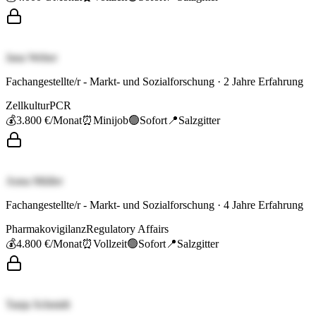
Jana Weber
Fachangestellte/r - Markt- und Sozialforschung
·
2
Jahre Erfahrung
Zellkultur
PCR
💰
3.800 €
/Monat
⏰
Minijob
🟢
Sofort
📍
Salzgitter
Anna Müller
Fachangestellte/r - Markt- und Sozialforschung
·
4
Jahre Erfahrung
Pharmakovigilanz
Regulatory Affairs
💰
4.800 €
/Monat
⏰
Vollzeit
🟢
Sofort
📍
Salzgitter
Tanja Schmidt