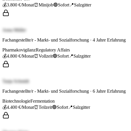
💰
3.800 €
/Monat
⏰
Minijob
🟢
Sofort
📍
Salzgitter
Anna Müller
Fachangestellte/r - Markt- und Sozialforschung
·
4
Jahre Erfahrung
Pharmakovigilanz
Regulatory Affairs
💰
4.800 €
/Monat
⏰
Vollzeit
🟢
Sofort
📍
Salzgitter
Tanja Schmidt
Fachangestellte/r - Markt- und Sozialforschung
·
6
Jahre Erfahrung
Biotechnologie
Fermentation
💰
4.400 €
/Monat
⏰
Teilzeit
🟢
Sofort
📍
Salzgitter