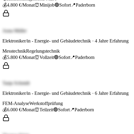
💰
4.800 €
/Monat
⏰
Minijob
🟢
Sofort
📍
Paderborn
Anna Müller
Elektroniker/in - Energie- und Gebäudetechnik
·
4
Jahre Erfahrung
Messtechnik
Regelungstechnik
💰
5.800 €
/Monat
⏰
Vollzeit
🟢
Sofort
📍
Paderborn
Tanja Schmidt
Elektroniker/in - Energie- und Gebäudetechnik
·
6
Jahre Erfahrung
FEM-Analyse
Werkstoffprüfung
💰
6.000 €
/Monat
⏰
Teilzeit
🟢
Sofort
📍
Paderborn