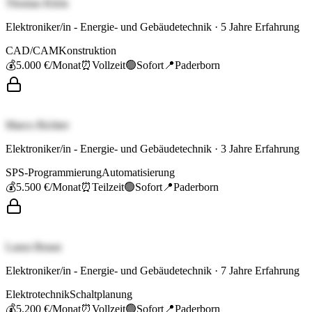
Thomas Klein
Elektroniker/in - Energie- und Gebäudetechnik
·
5
Jahre Erfahrung
CAD/CAM
Konstruktion
💰
5.000 €
/Monat
⏰
Vollzeit
🟢
Sofort
📍
Paderborn
Marco Richter
Elektroniker/in - Energie- und Gebäudetechnik
·
3
Jahre Erfahrung
SPS-Programmierung
Automatisierung
💰
5.500 €
/Monat
⏰
Teilzeit
🟢
Sofort
📍
Paderborn
Laura Braun
Elektroniker/in - Energie- und Gebäudetechnik
·
7
Jahre Erfahrung
Elektrotechnik
Schaltplanung
💰
5.200 €
/Monat
⏰
Vollzeit
🟢
Sofort
📍
Paderborn