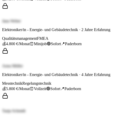
Jana Weber
Elektroniker/in - Energie- und Gebäudetechnik
·
2
Jahre Erfahrung
Qualitätsmanagement
FMEA
💰
4.800 €
/Monat
⏰
Minijob
🟢
Sofort
📍
Paderborn
Anna Müller
Elektroniker/in - Energie- und Gebäudetechnik
·
4
Jahre Erfahrung
Messtechnik
Regelungstechnik
💰
5.800 €
/Monat
⏰
Vollzeit
🟢
Sofort
📍
Paderborn
Tanja Schmidt