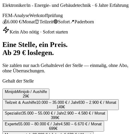
Elektroniker/in - Energie- und Gebäudetechnik
·
6
Jahre Erfahrung
FEM-Analyse
Werkstoffprüfung
💰
6.000 €
/Monat
⏰
Teilzeit
🟢
Sofort
📍
Paderborn
Kein Abo nötig · Sofort starten
Eine Stelle, ein Preis.
Ab 29 € loslegen.
Sie zahlen nur nach Gehaltslevel der Stelle — einmalig, ohne Abo,
ohne Überraschungen.
Gehalt der Stelle
Minijob
Minijob / Aushilfe
29
€
Teilzeit & Aushilfe
10.000 – 35.000 € / Jahr
830 – 2.900 € / Monat
149
€
Spezialist
35.000 – 55.000 € / Jahr
2.900 – 4.580 € / Monat
399
€
Experte
55.000 – 80.000 € / Jahr
4.580 – 6.670 € / Monat
699
€