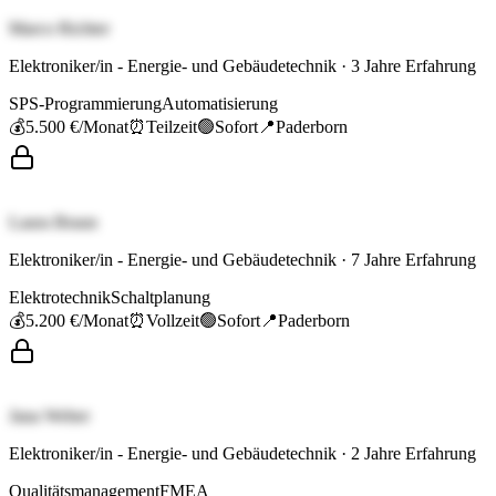
Marco Richter
Elektroniker/in - Energie- und Gebäudetechnik
·
3
Jahre Erfahrung
SPS-Programmierung
Automatisierung
💰
5.500 €
/Monat
⏰
Teilzeit
🟢
Sofort
📍
Paderborn
Laura Braun
Elektroniker/in - Energie- und Gebäudetechnik
·
7
Jahre Erfahrung
Elektrotechnik
Schaltplanung
💰
5.200 €
/Monat
⏰
Vollzeit
🟢
Sofort
📍
Paderborn
Jana Weber
Elektroniker/in - Energie- und Gebäudetechnik
·
2
Jahre Erfahrung
Qualitätsmanagement
FMEA