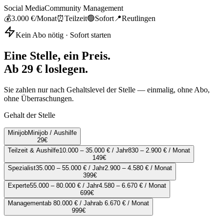
Social Media
Community Management
💰
3.000 €
/Monat
⏰
Teilzeit
🟢
Sofort
📍
Reutlingen
Kein Abo nötig · Sofort starten
Eine Stelle, ein Preis.
Ab 29 € loslegen.
Sie zahlen nur nach Gehaltslevel der Stelle — einmalig, ohne Abo,
ohne Überraschungen.
Gehalt der Stelle
Minijob
Minijob / Aushilfe
29
€
Teilzeit & Aushilfe
10.000 – 35.000 € / Jahr
830 – 2.900 € / Monat
149
€
Spezialist
35.000 – 55.000 € / Jahr
2.900 – 4.580 € / Monat
399
€
Experte
55.000 – 80.000 € / Jahr
4.580 – 6.670 € / Monat
699
€
Management
ab 80.000 € / Jahr
ab 6.670 € / Monat
999
€