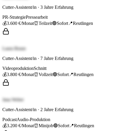
Cutter-Assistent/in
·
3
Jahre Erfahrung
PR-Strategie
Pressearbeit
💰
3.600 €
/Monat
⏰
Teilzeit
🟢
Sofort
📍
Reutlingen
Laura Braun
Cutter-Assistent/in
·
7
Jahre Erfahrung
Videoproduktion
Schnitt
💰
3.800 €
/Monat
⏰
Vollzeit
🟢
Sofort
📍
Reutlingen
Jana Weber
Cutter-Assistent/in
·
2
Jahre Erfahrung
Podcast
Audio-Produktion
💰
3.200 €
/Monat
⏰
Minijob
🟢
Sofort
📍
Reutlingen