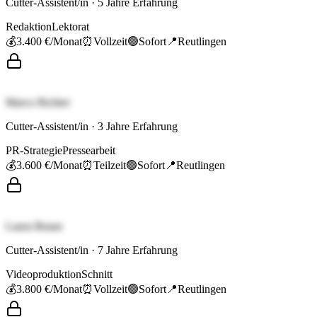
Cutter-Assistent/in
·
5
Jahre Erfahrung
Redaktion
Lektorat
💰
3.400 €
/Monat
⏰
Vollzeit
🟢
Sofort
📍
Reutlingen
Marco Richter
Cutter-Assistent/in
·
3
Jahre Erfahrung
PR-Strategie
Pressearbeit
💰
3.600 €
/Monat
⏰
Teilzeit
🟢
Sofort
📍
Reutlingen
Laura Braun
Cutter-Assistent/in
·
7
Jahre Erfahrung
Videoproduktion
Schnitt
💰
3.800 €
/Monat
⏰
Vollzeit
🟢
Sofort
📍
Reutlingen