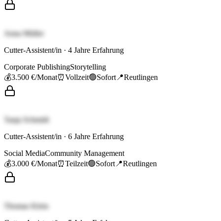
Anna Müller
Cutter-Assistent/in
·
4
Jahre Erfahrung
Corporate Publishing
Storytelling
💰
3.500 €
/Monat
⏰
Vollzeit
🟢
Sofort
📍
Reutlingen
Tanja Schmidt
Cutter-Assistent/in
·
6
Jahre Erfahrung
Social Media
Community Management
💰
3.000 €
/Monat
⏰
Teilzeit
🟢
Sofort
📍
Reutlingen
Thomas Klein