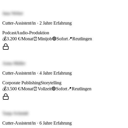
Jana Weber
Cutter-Assistent/in
·
2
Jahre Erfahrung
Podcast
Audio-Produktion
💰
3.200 €
/Monat
⏰
Minijob
🟢
Sofort
📍
Reutlingen
Anna Müller
Cutter-Assistent/in
·
4
Jahre Erfahrung
Corporate Publishing
Storytelling
💰
3.500 €
/Monat
⏰
Vollzeit
🟢
Sofort
📍
Reutlingen
Tanja Schmidt
Cutter-Assistent/in
·
6
Jahre Erfahrung