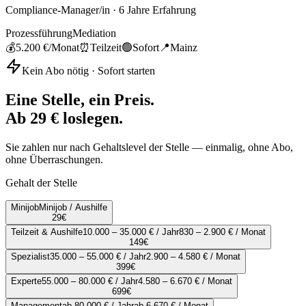
Compliance-Manager/in
·
6
Jahre Erfahrung
Prozessführung
Mediation
💰
5.200 €
/Monat
⏰
Teilzeit
🟢
Sofort
📍
Mainz
Kein Abo nötig · Sofort starten
Eine Stelle, ein Preis.
Ab 29 € loslegen.
Sie zahlen nur nach Gehaltslevel der Stelle — einmalig, ohne Abo,
ohne Überraschungen.
Gehalt der Stelle
Minijob
Minijob / Aushilfe
29
€
Teilzeit & Aushilfe
10.000 – 35.000 € / Jahr
830 – 2.900 € / Monat
149
€
Spezialist
35.000 – 55.000 € / Jahr
2.900 – 4.580 € / Monat
399
€
Experte
55.000 – 80.000 € / Jahr
4.580 – 6.670 € / Monat
699
€
Management
ab 80.000 € / Jahr
ab 6.670 € / Monat