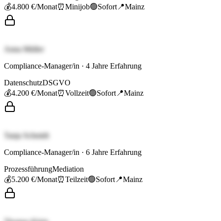
💰
4.800 €
/Monat
⏰
Minijob
🟢
Sofort
📍
Mainz
Anna Müller
Compliance-Manager/in
·
4
Jahre Erfahrung
Datenschutz
DSGVO
💰
4.200 €
/Monat
⏰
Vollzeit
🟢
Sofort
📍
Mainz
Tanja Schmidt
Compliance-Manager/in
·
6
Jahre Erfahrung
Prozessführung
Mediation
💰
5.200 €
/Monat
⏰
Teilzeit
🟢
Sofort
📍
Mainz