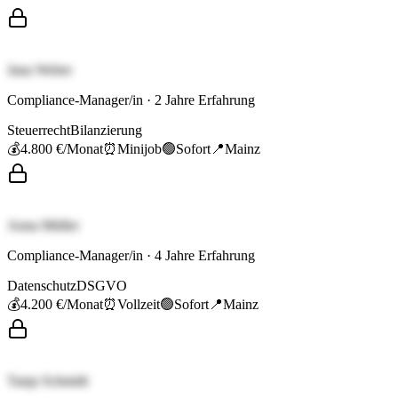
Jana Weber
Compliance-Manager/in
·
2
Jahre Erfahrung
Steuerrecht
Bilanzierung
💰
4.800 €
/Monat
⏰
Minijob
🟢
Sofort
📍
Mainz
Anna Müller
Compliance-Manager/in
·
4
Jahre Erfahrung
Datenschutz
DSGVO
💰
4.200 €
/Monat
⏰
Vollzeit
🟢
Sofort
📍
Mainz
Tanja Schmidt