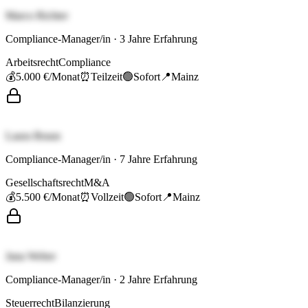
Marco Richter
Compliance-Manager/in
·
3
Jahre Erfahrung
Arbeitsrecht
Compliance
💰
5.000 €
/Monat
⏰
Teilzeit
🟢
Sofort
📍
Mainz
Laura Braun
Compliance-Manager/in
·
7
Jahre Erfahrung
Gesellschaftsrecht
M&A
💰
5.500 €
/Monat
⏰
Vollzeit
🟢
Sofort
📍
Mainz
Jana Weber
Compliance-Manager/in
·
2
Jahre Erfahrung
Steuerrecht
Bilanzierung