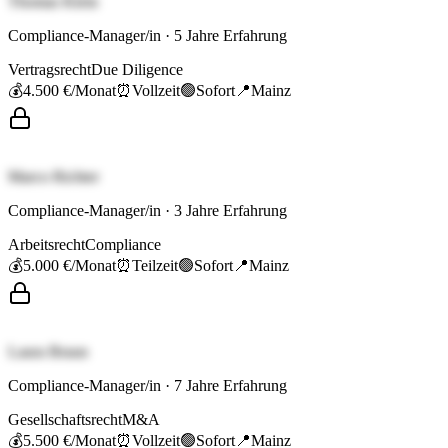
Thomas Klein
Compliance-Manager/in
·
5
Jahre Erfahrung
Vertragsrecht
Due Diligence
💰
4.500 €
/Monat
⏰
Vollzeit
🟢
Sofort
📍
Mainz
Marco Richter
Compliance-Manager/in
·
3
Jahre Erfahrung
Arbeitsrecht
Compliance
💰
5.000 €
/Monat
⏰
Teilzeit
🟢
Sofort
📍
Mainz
Laura Braun
Compliance-Manager/in
·
7
Jahre Erfahrung
Gesellschaftsrecht
M&A
💰
5.500 €
/Monat
⏰
Vollzeit
🟢
Sofort
📍
Mainz