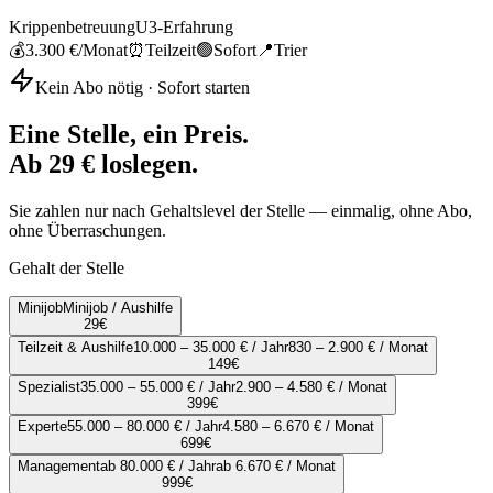
Krippenbetreuung
U3-Erfahrung
💰
3.300 €
/Monat
⏰
Teilzeit
🟢
Sofort
📍
Trier
Kein Abo nötig · Sofort starten
Eine Stelle, ein Preis.
Ab 29 € loslegen.
Sie zahlen nur nach Gehaltslevel der Stelle — einmalig, ohne Abo,
ohne Überraschungen.
Gehalt der Stelle
Minijob
Minijob / Aushilfe
29
€
Teilzeit & Aushilfe
10.000 – 35.000 € / Jahr
830 – 2.900 € / Monat
149
€
Spezialist
35.000 – 55.000 € / Jahr
2.900 – 4.580 € / Monat
399
€
Experte
55.000 – 80.000 € / Jahr
4.580 – 6.670 € / Monat
699
€
Management
ab 80.000 € / Jahr
ab 6.670 € / Monat
999
€