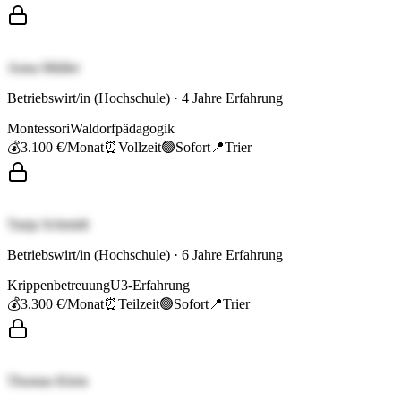
Anna Müller
Betriebswirt/in (Hochschule)
·
4
Jahre Erfahrung
Montessori
Waldorfpädagogik
💰
3.100 €
/Monat
⏰
Vollzeit
🟢
Sofort
📍
Trier
Tanja Schmidt
Betriebswirt/in (Hochschule)
·
6
Jahre Erfahrung
Krippenbetreuung
U3-Erfahrung
💰
3.300 €
/Monat
⏰
Teilzeit
🟢
Sofort
📍
Trier
Thomas Klein