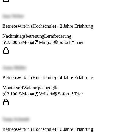
Jana Weber
Betriebswirt/in (Hochschule)
·
2
Jahre Erfahrung
Nachmittagsbetreuung
Lernförderung
💰
2.800 €
/Monat
⏰
Minijob
🟢
Sofort
📍
Trier
Anna Müller
Betriebswirt/in (Hochschule)
·
4
Jahre Erfahrung
Montessori
Waldorfpädagogik
💰
3.100 €
/Monat
⏰
Vollzeit
🟢
Sofort
📍
Trier
Tanja Schmidt
Betriebswirt/in (Hochschule)
·
6
Jahre Erfahrung