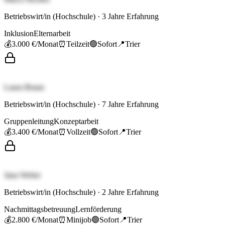
Betriebswirt/in (Hochschule)
·
3
Jahre Erfahrung
Inklusion
Elternarbeit
💰
3.000 €
/Monat
⏰
Teilzeit
🟢
Sofort
📍
Trier
Laura Braun
Betriebswirt/in (Hochschule)
·
7
Jahre Erfahrung
Gruppenleitung
Konzeptarbeit
💰
3.400 €
/Monat
⏰
Vollzeit
🟢
Sofort
📍
Trier
Jana Weber
Betriebswirt/in (Hochschule)
·
2
Jahre Erfahrung
Nachmittagsbetreuung
Lernförderung
💰
2.800 €
/Monat
⏰
Minijob
🟢
Sofort
📍
Trier