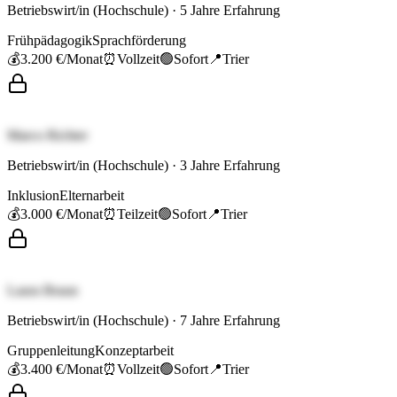
Betriebswirt/in (Hochschule)
·
5
Jahre Erfahrung
Frühpädagogik
Sprachförderung
💰
3.200 €
/Monat
⏰
Vollzeit
🟢
Sofort
📍
Trier
Marco Richter
Betriebswirt/in (Hochschule)
·
3
Jahre Erfahrung
Inklusion
Elternarbeit
💰
3.000 €
/Monat
⏰
Teilzeit
🟢
Sofort
📍
Trier
Laura Braun
Betriebswirt/in (Hochschule)
·
7
Jahre Erfahrung
Gruppenleitung
Konzeptarbeit
💰
3.400 €
/Monat
⏰
Vollzeit
🟢
Sofort
📍
Trier