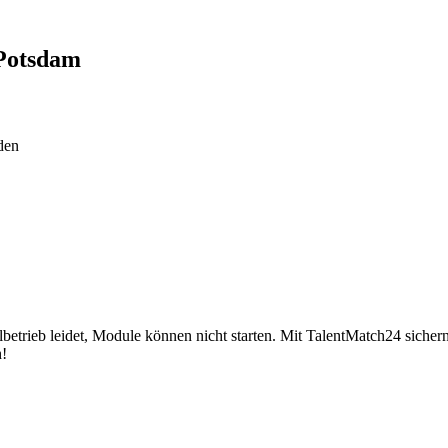
Potsdam
den
betrieb leidet, Module können nicht starten. Mit TalentMatch24 sichern 
h!