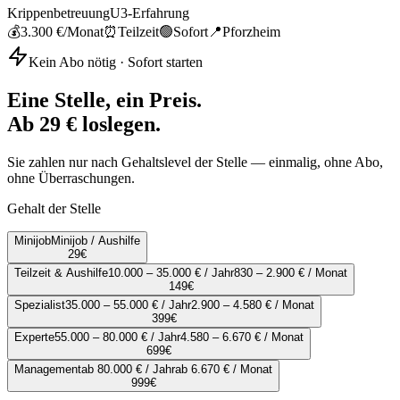
Krippenbetreuung
U3-Erfahrung
💰
3.300 €
/Monat
⏰
Teilzeit
🟢
Sofort
📍
Pforzheim
Kein Abo nötig · Sofort starten
Eine Stelle, ein Preis.
Ab 29 € loslegen.
Sie zahlen nur nach Gehaltslevel der Stelle — einmalig, ohne Abo,
ohne Überraschungen.
Gehalt der Stelle
Minijob
Minijob / Aushilfe
29
€
Teilzeit & Aushilfe
10.000 – 35.000 € / Jahr
830 – 2.900 € / Monat
149
€
Spezialist
35.000 – 55.000 € / Jahr
2.900 – 4.580 € / Monat
399
€
Experte
55.000 – 80.000 € / Jahr
4.580 – 6.670 € / Monat
699
€
Management
ab 80.000 € / Jahr
ab 6.670 € / Monat
999
€