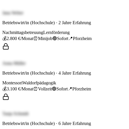
Jana Weber
Betriebswirt/in (Hochschule)
·
2
Jahre Erfahrung
Nachmittagsbetreuung
Lernförderung
💰
2.800 €
/Monat
⏰
Minijob
🟢
Sofort
📍
Pforzheim
Anna Müller
Betriebswirt/in (Hochschule)
·
4
Jahre Erfahrung
Montessori
Waldorfpädagogik
💰
3.100 €
/Monat
⏰
Vollzeit
🟢
Sofort
📍
Pforzheim
Tanja Schmidt
Betriebswirt/in (Hochschule)
·
6
Jahre Erfahrung