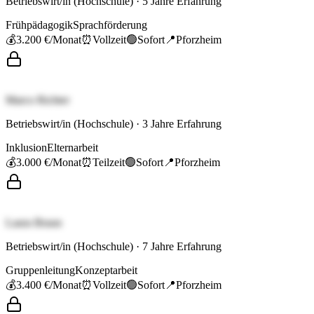
Betriebswirt/in (Hochschule)
·
5
Jahre Erfahrung
Frühpädagogik
Sprachförderung
💰
3.200 €
/Monat
⏰
Vollzeit
🟢
Sofort
📍
Pforzheim
Marco Richter
Betriebswirt/in (Hochschule)
·
3
Jahre Erfahrung
Inklusion
Elternarbeit
💰
3.000 €
/Monat
⏰
Teilzeit
🟢
Sofort
📍
Pforzheim
Laura Braun
Betriebswirt/in (Hochschule)
·
7
Jahre Erfahrung
Gruppenleitung
Konzeptarbeit
💰
3.400 €
/Monat
⏰
Vollzeit
🟢
Sofort
📍
Pforzheim