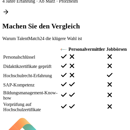
4 Jahre Erfahrung
·
Ab März
·
Pforzheim
Machen Sie den
Vergleich
Warum TalentMatch24 die klügere Wahl ist
Personalvermittler
Jobbörsen
Personalschlüssel
Didaktikzertifikate geprüft
Hochschulrecht-Erfahrung
SAP-Kompetenz
Bildungsmanagement-Know-
how
Vorprüfung auf
Hochschulzertifikate