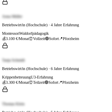
Anna Müller
Betriebswirt/in (Hochschule)
·
4
Jahre Erfahrung
Montessori
Waldorfpädagogik
💰
3.100 €
/Monat
⏰
Vollzeit
🟢
Sofort
📍
Pforzheim
Tanja Schmidt
Betriebswirt/in (Hochschule)
·
6
Jahre Erfahrung
Krippenbetreuung
U3-Erfahrung
💰
3.300 €
/Monat
⏰
Teilzeit
🟢
Sofort
📍
Pforzheim
Thomas Klein