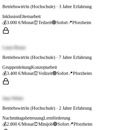
Betriebswirt/in (Hochschule)
·
3
Jahre Erfahrung
Inklusion
Elternarbeit
💰
3.000 €
/Monat
⏰
Teilzeit
🟢
Sofort
📍
Pforzheim
Laura Braun
Betriebswirt/in (Hochschule)
·
7
Jahre Erfahrung
Gruppenleitung
Konzeptarbeit
💰
3.400 €
/Monat
⏰
Vollzeit
🟢
Sofort
📍
Pforzheim
Jana Weber
Betriebswirt/in (Hochschule)
·
2
Jahre Erfahrung
Nachmittagsbetreuung
Lernförderung
💰
2.800 €
/Monat
⏰
Minijob
🟢
Sofort
📍
Pforzheim