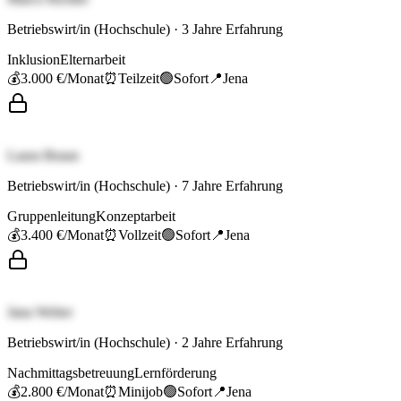
Betriebswirt/in (Hochschule)
·
3
Jahre Erfahrung
Inklusion
Elternarbeit
💰
3.000 €
/Monat
⏰
Teilzeit
🟢
Sofort
📍
Jena
Laura Braun
Betriebswirt/in (Hochschule)
·
7
Jahre Erfahrung
Gruppenleitung
Konzeptarbeit
💰
3.400 €
/Monat
⏰
Vollzeit
🟢
Sofort
📍
Jena
Jana Weber
Betriebswirt/in (Hochschule)
·
2
Jahre Erfahrung
Nachmittagsbetreuung
Lernförderung
💰
2.800 €
/Monat
⏰
Minijob
🟢
Sofort
📍
Jena