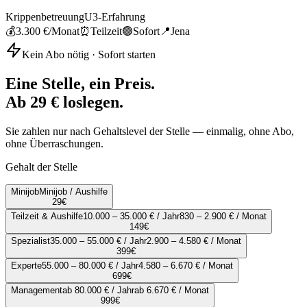
Krippenbetreuung
U3-Erfahrung
💰
3.300 €
/Monat
⏰
Teilzeit
🟢
Sofort
📍
Jena
Kein Abo nötig · Sofort starten
Eine Stelle, ein Preis.
Ab 29 € loslegen.
Sie zahlen nur nach Gehaltslevel der Stelle — einmalig, ohne Abo,
ohne Überraschungen.
Gehalt der Stelle
Minijob
Minijob / Aushilfe
29
€
Teilzeit & Aushilfe
10.000 – 35.000 € / Jahr
830 – 2.900 € / Monat
149
€
Spezialist
35.000 – 55.000 € / Jahr
2.900 – 4.580 € / Monat
399
€
Experte
55.000 – 80.000 € / Jahr
4.580 – 6.670 € / Monat
699
€
Management
ab 80.000 € / Jahr
ab 6.670 € / Monat
999
€