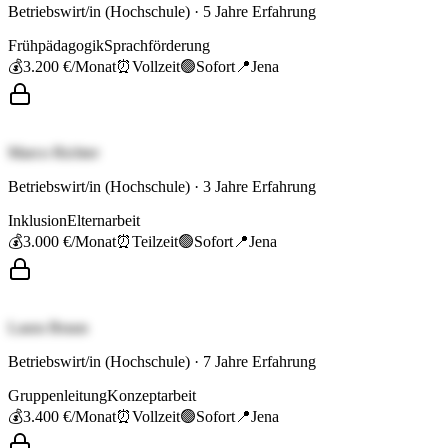
Betriebswirt/in (Hochschule)
·
5
Jahre Erfahrung
Frühpädagogik
Sprachförderung
💰
3.200 €
/Monat
⏰
Vollzeit
🟢
Sofort
📍
Jena
Marco Richter
Betriebswirt/in (Hochschule)
·
3
Jahre Erfahrung
Inklusion
Elternarbeit
💰
3.000 €
/Monat
⏰
Teilzeit
🟢
Sofort
📍
Jena
Laura Braun
Betriebswirt/in (Hochschule)
·
7
Jahre Erfahrung
Gruppenleitung
Konzeptarbeit
💰
3.400 €
/Monat
⏰
Vollzeit
🟢
Sofort
📍
Jena