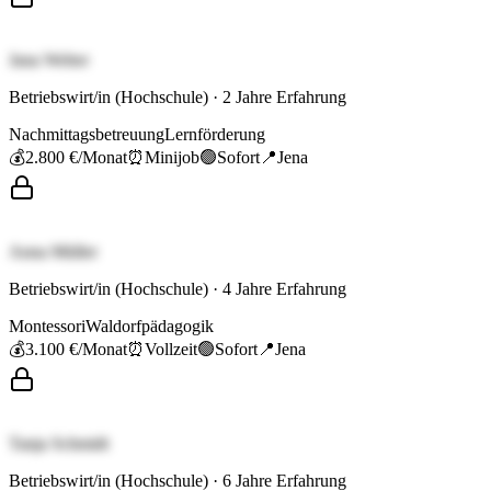
Jana Weber
Betriebswirt/in (Hochschule)
·
2
Jahre Erfahrung
Nachmittagsbetreuung
Lernförderung
💰
2.800 €
/Monat
⏰
Minijob
🟢
Sofort
📍
Jena
Anna Müller
Betriebswirt/in (Hochschule)
·
4
Jahre Erfahrung
Montessori
Waldorfpädagogik
💰
3.100 €
/Monat
⏰
Vollzeit
🟢
Sofort
📍
Jena
Tanja Schmidt
Betriebswirt/in (Hochschule)
·
6
Jahre Erfahrung