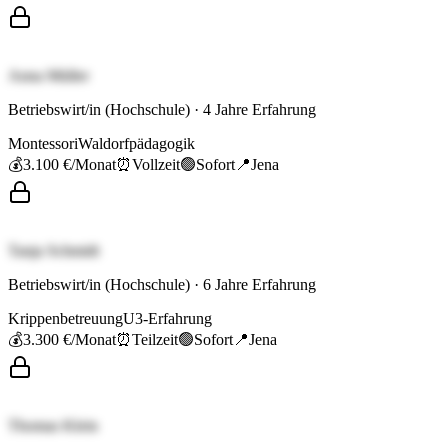
Anna Müller
Betriebswirt/in (Hochschule)
·
4
Jahre Erfahrung
Montessori
Waldorfpädagogik
💰
3.100 €
/Monat
⏰
Vollzeit
🟢
Sofort
📍
Jena
Tanja Schmidt
Betriebswirt/in (Hochschule)
·
6
Jahre Erfahrung
Krippenbetreuung
U3-Erfahrung
💰
3.300 €
/Monat
⏰
Teilzeit
🟢
Sofort
📍
Jena
Thomas Klein