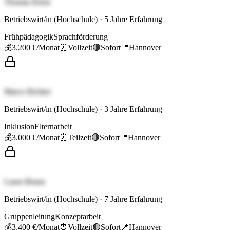
Thomas Klein
Betriebswirt/in (Hochschule)
·
5
Jahre Erfahrung
Frühpädagogik
Sprachförderung
💰
3.200 €
/Monat
⏰
Vollzeit
🟢
Sofort
📍
Hannover
Marco Richter
Betriebswirt/in (Hochschule)
·
3
Jahre Erfahrung
Inklusion
Elternarbeit
💰
3.000 €
/Monat
⏰
Teilzeit
🟢
Sofort
📍
Hannover
Laura Braun
Betriebswirt/in (Hochschule)
·
7
Jahre Erfahrung
Gruppenleitung
Konzeptarbeit
💰
3.400 €
/Monat
⏰
Vollzeit
🟢
Sofort
📍
Hannover