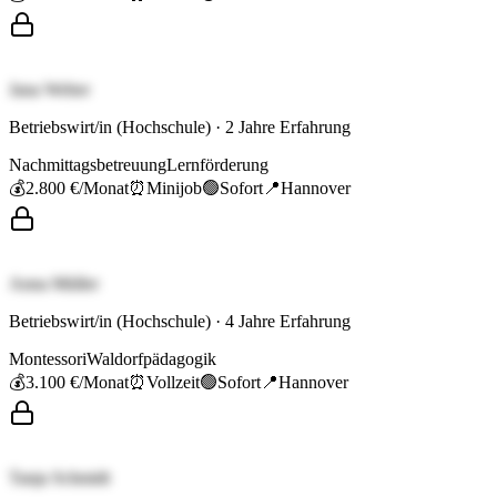
Jana Weber
Betriebswirt/in (Hochschule)
·
2
Jahre Erfahrung
Nachmittagsbetreuung
Lernförderung
💰
2.800 €
/Monat
⏰
Minijob
🟢
Sofort
📍
Hannover
Anna Müller
Betriebswirt/in (Hochschule)
·
4
Jahre Erfahrung
Montessori
Waldorfpädagogik
💰
3.100 €
/Monat
⏰
Vollzeit
🟢
Sofort
📍
Hannover
Tanja Schmidt