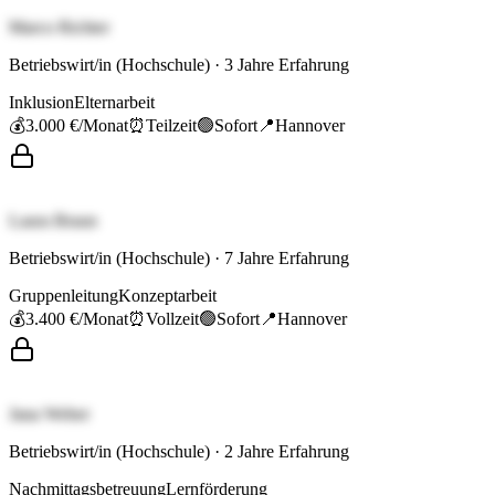
Marco Richter
Betriebswirt/in (Hochschule)
·
3
Jahre Erfahrung
Inklusion
Elternarbeit
💰
3.000 €
/Monat
⏰
Teilzeit
🟢
Sofort
📍
Hannover
Laura Braun
Betriebswirt/in (Hochschule)
·
7
Jahre Erfahrung
Gruppenleitung
Konzeptarbeit
💰
3.400 €
/Monat
⏰
Vollzeit
🟢
Sofort
📍
Hannover
Jana Weber
Betriebswirt/in (Hochschule)
·
2
Jahre Erfahrung
Nachmittagsbetreuung
Lernförderung