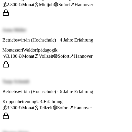
💰
2.800 €
/Monat
⏰
Minijob
🟢
Sofort
📍
Hannover
Anna Müller
Betriebswirt/in (Hochschule)
·
4
Jahre Erfahrung
Montessori
Waldorfpädagogik
💰
3.100 €
/Monat
⏰
Vollzeit
🟢
Sofort
📍
Hannover
Tanja Schmidt
Betriebswirt/in (Hochschule)
·
6
Jahre Erfahrung
Krippenbetreuung
U3-Erfahrung
💰
3.300 €
/Monat
⏰
Teilzeit
🟢
Sofort
📍
Hannover