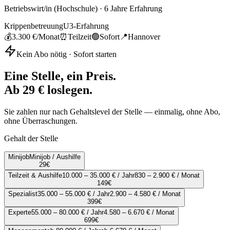
Betriebswirt/in (Hochschule)
·
6
Jahre Erfahrung
Krippenbetreuung
U3-Erfahrung
💰
3.300 €
/Monat
⏰
Teilzeit
🟢
Sofort
📍
Hannover
Kein Abo nötig · Sofort starten
Eine Stelle, ein Preis.
Ab 29 € loslegen.
Sie zahlen nur nach Gehaltslevel der Stelle — einmalig, ohne Abo,
ohne Überraschungen.
Gehalt der Stelle
Minijob
Minijob / Aushilfe
29
€
Teilzeit & Aushilfe
10.000 – 35.000 € / Jahr
830 – 2.900 € / Monat
149
€
Spezialist
35.000 – 55.000 € / Jahr
2.900 – 4.580 € / Monat
399
€
Experte
55.000 – 80.000 € / Jahr
4.580 – 6.670 € / Monat
699
€