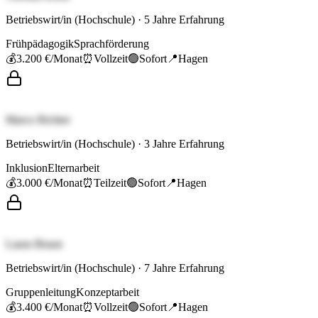
Betriebswirt/in (Hochschule)
·
5
Jahre Erfahrung
Frühpädagogik
Sprachförderung
💰
3.200 €
/Monat
⏰
Vollzeit
🟢
Sofort
📍
Hagen
Marco Richter
Betriebswirt/in (Hochschule)
·
3
Jahre Erfahrung
Inklusion
Elternarbeit
💰
3.000 €
/Monat
⏰
Teilzeit
🟢
Sofort
📍
Hagen
Laura Braun
Betriebswirt/in (Hochschule)
·
7
Jahre Erfahrung
Gruppenleitung
Konzeptarbeit
💰
3.400 €
/Monat
⏰
Vollzeit
🟢
Sofort
📍
Hagen