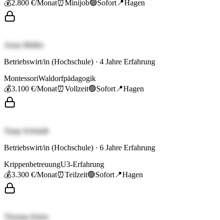
💰
2.800 €
/Monat
⏰
Minijob
🟢
Sofort
📍
Hagen
Anna Müller
Betriebswirt/in (Hochschule)
·
4
Jahre Erfahrung
Montessori
Waldorfpädagogik
💰
3.100 €
/Monat
⏰
Vollzeit
🟢
Sofort
📍
Hagen
Tanja Schmidt
Betriebswirt/in (Hochschule)
·
6
Jahre Erfahrung
Krippenbetreuung
U3-Erfahrung
💰
3.300 €
/Monat
⏰
Teilzeit
🟢
Sofort
📍
Hagen
Thomas Klein