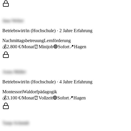
Jana Weber
Betriebswirt/in (Hochschule)
·
2
Jahre Erfahrung
Nachmittagsbetreuung
Lernförderung
💰
2.800 €
/Monat
⏰
Minijob
🟢
Sofort
📍
Hagen
Anna Müller
Betriebswirt/in (Hochschule)
·
4
Jahre Erfahrung
Montessori
Waldorfpädagogik
💰
3.100 €
/Monat
⏰
Vollzeit
🟢
Sofort
📍
Hagen
Tanja Schmidt