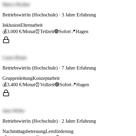
Marco Richter
Betriebswirt/in (Hochschule)
·
3
Jahre Erfahrung
Inklusion
Elternarbeit
💰
3.000 €
/Monat
⏰
Teilzeit
🟢
Sofort
📍
Hagen
Laura Braun
Betriebswirt/in (Hochschule)
·
7
Jahre Erfahrung
Gruppenleitung
Konzeptarbeit
💰
3.400 €
/Monat
⏰
Vollzeit
🟢
Sofort
📍
Hagen
Jana Weber
Betriebswirt/in (Hochschule)
·
2
Jahre Erfahrung
Nachmittagsbetreuung
Lernförderung