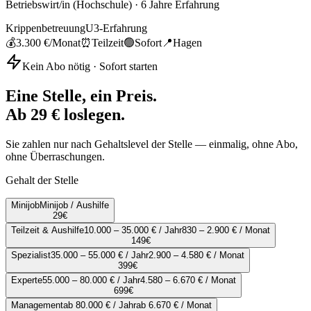
Betriebswirt/in (Hochschule)
·
6
Jahre Erfahrung
Krippenbetreuung
U3-Erfahrung
💰
3.300 €
/Monat
⏰
Teilzeit
🟢
Sofort
📍
Hagen
Kein Abo nötig · Sofort starten
Eine Stelle, ein Preis.
Ab 29 € loslegen.
Sie zahlen nur nach Gehaltslevel der Stelle — einmalig, ohne Abo,
ohne Überraschungen.
Gehalt der Stelle
Minijob
Minijob / Aushilfe
29
€
Teilzeit & Aushilfe
10.000 – 35.000 € / Jahr
830 – 2.900 € / Monat
149
€
Spezialist
35.000 – 55.000 € / Jahr
2.900 – 4.580 € / Monat
399
€
Experte
55.000 – 80.000 € / Jahr
4.580 – 6.670 € / Monat
699
€
Management
ab 80.000 € / Jahr
ab 6.670 € / Monat