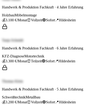
Handwerk & Produktion Fachkraft
·
4
Jahre Erfahrung
Holzbau
Möbelmontage
💰
3.100 €
/Monat
⏰
Vollzeit
🟢
Sofort
📍
Hildesheim
Tanja Schmidt
Handwerk & Produktion Fachkraft
·
6
Jahre Erfahrung
KFZ-Diagnose
Motortechnik
💰
3.300 €
/Monat
⏰
Teilzeit
🟢
Sofort
📍
Hildesheim
Thomas Klein
Handwerk & Produktion Fachkraft
·
5
Jahre Erfahrung
Schweißtechnik
Metallbau
💰
3.200 €
/Monat
⏰
Vollzeit
🟢
Sofort
📍
Hildesheim