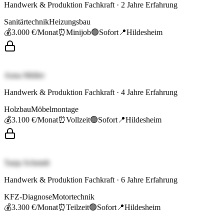
Handwerk & Produktion Fachkraft
·
2
Jahre Erfahrung
Sanitärtechnik
Heizungsbau
💰
3.000 €
/Monat
⏰
Minijob
🟢
Sofort
📍
Hildesheim
Anna Müller
Handwerk & Produktion Fachkraft
·
4
Jahre Erfahrung
Holzbau
Möbelmontage
💰
3.100 €
/Monat
⏰
Vollzeit
🟢
Sofort
📍
Hildesheim
Tanja Schmidt
Handwerk & Produktion Fachkraft
·
6
Jahre Erfahrung
KFZ-Diagnose
Motortechnik
💰
3.300 €
/Monat
⏰
Teilzeit
🟢
Sofort
📍
Hildesheim