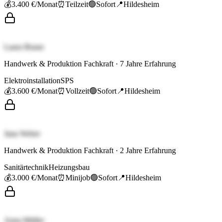
💰
3.400 €
/Monat
⏰
Teilzeit
🟢
Sofort
📍
Hildesheim
Laura Braun
Handwerk & Produktion Fachkraft
·
7
Jahre Erfahrung
Elektroinstallation
SPS
💰
3.600 €
/Monat
⏰
Vollzeit
🟢
Sofort
📍
Hildesheim
Jana Weber
Handwerk & Produktion Fachkraft
·
2
Jahre Erfahrung
Sanitärtechnik
Heizungsbau
💰
3.000 €
/Monat
⏰
Minijob
🟢
Sofort
📍
Hildesheim
Anna Müller