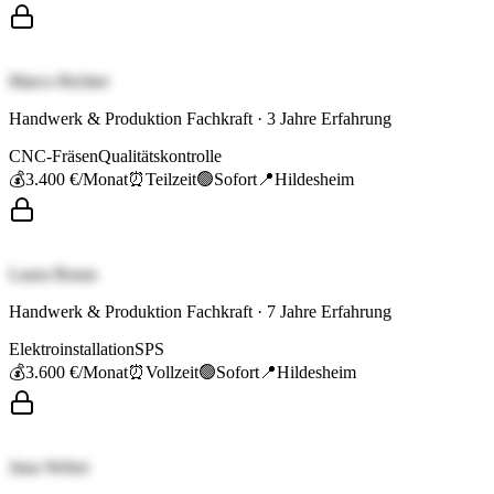
Marco Richter
Handwerk & Produktion Fachkraft
·
3
Jahre Erfahrung
CNC-Fräsen
Qualitätskontrolle
💰
3.400 €
/Monat
⏰
Teilzeit
🟢
Sofort
📍
Hildesheim
Laura Braun
Handwerk & Produktion Fachkraft
·
7
Jahre Erfahrung
Elektroinstallation
SPS
💰
3.600 €
/Monat
⏰
Vollzeit
🟢
Sofort
📍
Hildesheim
Jana Weber