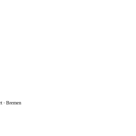
rt
·
Bremen