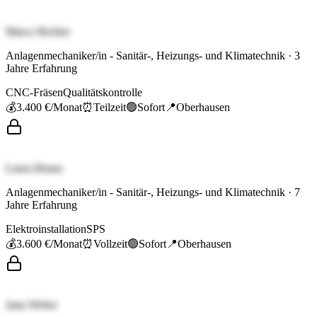
Marco Richter
Anlagenmechaniker/in - Sanitär-, Heizungs- und Klimatechnik
·
3
Jahre Erfahrung
CNC-Fräsen
Qualitätskontrolle
💰
3.400 €
/Monat
⏰
Teilzeit
🟢
Sofort
📍
Oberhausen
Laura Braun
Anlagenmechaniker/in - Sanitär-, Heizungs- und Klimatechnik
·
7
Jahre Erfahrung
Elektroinstallation
SPS
💰
3.600 €
/Monat
⏰
Vollzeit
🟢
Sofort
📍
Oberhausen
Jana Weber