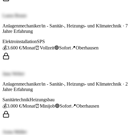
Laura Braun
Anlagenmechaniker/in - Sanitär-, Heizungs- und Klimatechnik
·
7
Jahre Erfahrung
Elektroinstallation
SPS
💰
3.600 €
/Monat
⏰
Vollzeit
🟢
Sofort
📍
Oberhausen
Jana Weber
Anlagenmechaniker/in - Sanitär-, Heizungs- und Klimatechnik
·
2
Jahre Erfahrung
Sanitärtechnik
Heizungsbau
💰
3.000 €
/Monat
⏰
Minijob
🟢
Sofort
📍
Oberhausen
Anna Müller