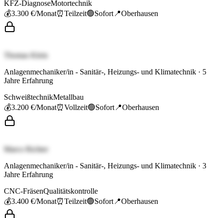
KFZ-Diagnose
Motortechnik
💰
3.300 €
/Monat
⏰
Teilzeit
🟢
Sofort
📍
Oberhausen
Thomas Klein
Anlagenmechaniker/in - Sanitär-, Heizungs- und Klimatechnik
·
5
Jahre Erfahrung
Schweißtechnik
Metallbau
💰
3.200 €
/Monat
⏰
Vollzeit
🟢
Sofort
📍
Oberhausen
Marco Richter
Anlagenmechaniker/in - Sanitär-, Heizungs- und Klimatechnik
·
3
Jahre Erfahrung
CNC-Fräsen
Qualitätskontrolle
💰
3.400 €
/Monat
⏰
Teilzeit
🟢
Sofort
📍
Oberhausen