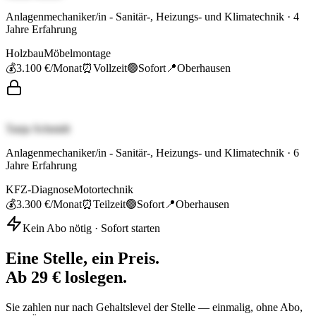
Anlagenmechaniker/in - Sanitär-, Heizungs- und Klimatechnik
·
4
Jahre Erfahrung
Holzbau
Möbelmontage
💰
3.100 €
/Monat
⏰
Vollzeit
🟢
Sofort
📍
Oberhausen
Tanja Schmidt
Anlagenmechaniker/in - Sanitär-, Heizungs- und Klimatechnik
·
6
Jahre Erfahrung
KFZ-Diagnose
Motortechnik
💰
3.300 €
/Monat
⏰
Teilzeit
🟢
Sofort
📍
Oberhausen
Kein Abo nötig · Sofort starten
Eine Stelle, ein Preis.
Ab 29 € loslegen.
Sie zahlen nur nach Gehaltslevel der Stelle — einmalig, ohne Abo,