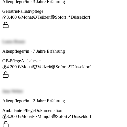
Altenpfleger/in
·
3
Jahre Erfahrung
Geriatrie
Palliativpflege
💰
3.400 €
/Monat
⏰
Teilzeit
🟢
Sofort
📍
Düsseldorf
Laura Braun
Altenpfleger/in
·
7
Jahre Erfahrung
OP-Pflege
Anästhesie
💰
4.200 €
/Monat
⏰
Vollzeit
🟢
Sofort
📍
Düsseldorf
Jana Weber
Altenpfleger/in
·
2
Jahre Erfahrung
Ambulante Pflege
Dokumentation
💰
3.200 €
/Monat
⏰
Minijob
🟢
Sofort
📍
Düsseldorf