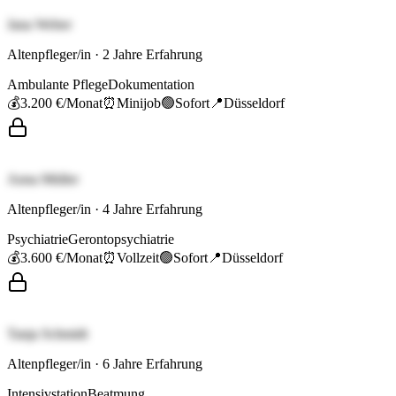
Jana Weber
Altenpfleger/in
·
2
Jahre Erfahrung
Ambulante Pflege
Dokumentation
💰
3.200 €
/Monat
⏰
Minijob
🟢
Sofort
📍
Düsseldorf
Anna Müller
Altenpfleger/in
·
4
Jahre Erfahrung
Psychiatrie
Gerontopsychiatrie
💰
3.600 €
/Monat
⏰
Vollzeit
🟢
Sofort
📍
Düsseldorf
Tanja Schmidt
Altenpfleger/in
·
6
Jahre Erfahrung
Intensivstation
Beatmung