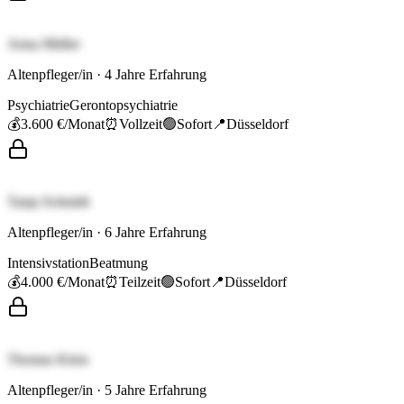
Anna Müller
Altenpfleger/in
·
4
Jahre Erfahrung
Psychiatrie
Gerontopsychiatrie
💰
3.600 €
/Monat
⏰
Vollzeit
🟢
Sofort
📍
Düsseldorf
Tanja Schmidt
Altenpfleger/in
·
6
Jahre Erfahrung
Intensivstation
Beatmung
💰
4.000 €
/Monat
⏰
Teilzeit
🟢
Sofort
📍
Düsseldorf
Thomas Klein
Altenpfleger/in
·
5
Jahre Erfahrung