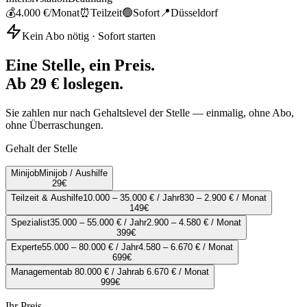
💰
4.000 €
/Monat
⏰
Teilzeit
🟢
Sofort
📍
Düsseldorf
Kein Abo nötig · Sofort starten
Eine Stelle, ein Preis.
Ab 29 € loslegen.
Sie zahlen nur nach Gehaltslevel der Stelle — einmalig, ohne Abo,
ohne Überraschungen.
Gehalt der Stelle
Minijob
Minijob / Aushilfe
29
€
Teilzeit & Aushilfe
10.000 – 35.000 € / Jahr
830 – 2.900 € / Monat
149
€
Spezialist
35.000 – 55.000 € / Jahr
2.900 – 4.580 € / Monat
399
€
Experte
55.000 – 80.000 € / Jahr
4.580 – 6.670 € / Monat
699
€
Management
ab 80.000 € / Jahr
ab 6.670 € / Monat
999
€
Ihr Preis