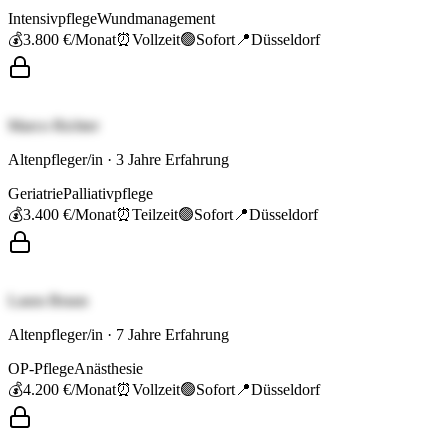
Intensivpflege
Wundmanagement
💰
3.800 €
/Monat
⏰
Vollzeit
🟢
Sofort
📍
Düsseldorf
Marco Richter
Altenpfleger/in
·
3
Jahre Erfahrung
Geriatrie
Palliativpflege
💰
3.400 €
/Monat
⏰
Teilzeit
🟢
Sofort
📍
Düsseldorf
Laura Braun
Altenpfleger/in
·
7
Jahre Erfahrung
OP-Pflege
Anästhesie
💰
4.200 €
/Monat
⏰
Vollzeit
🟢
Sofort
📍
Düsseldorf