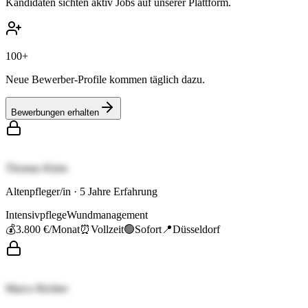
Kandidaten sichten aktiv Jobs auf unserer Plattform.
100+
Neue Bewerber-Profile kommen täglich dazu.
Bewerbungen erhalten
Thomas Klein
Altenpfleger/in
·
5
Jahre Erfahrung
Intensivpflege
Wundmanagement
💰
3.800 €
/Monat
⏰
Vollzeit
🟢
Sofort
📍
Düsseldorf
Marco Richter