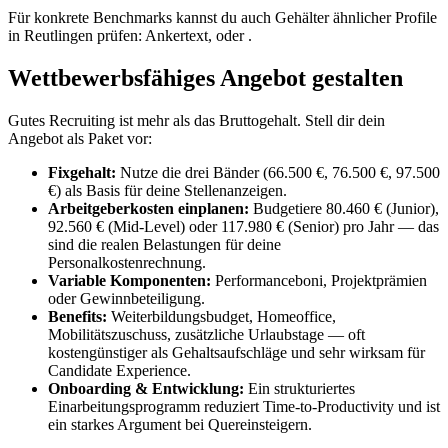
Für konkrete Benchmarks kannst du auch Gehälter ähnlicher Profile
in Reutlingen prüfen: Ankertext, oder .
Wettbewerbsfähiges Angebot gestalten
Gutes Recruiting ist mehr als das Bruttogehalt. Stell dir dein
Angebot als Paket vor:
Fixgehalt:
Nutze die drei Bänder (66.500 €, 76.500 €, 97.500
€) als Basis für deine Stellenanzeigen.
Arbeitgeberkosten einplanen:
Budgetiere 80.460 € (Junior),
92.560 € (Mid-Level) oder 117.980 € (Senior) pro Jahr — das
sind die realen Belastungen für deine
Personalkostenrechnung.
Variable Komponenten:
Performanceboni, Projektprämien
oder Gewinnbeteiligung.
Benefits:
Weiterbildungsbudget, Homeoffice,
Mobilitätszuschuss, zusätzliche Urlaubstage — oft
kostengünstiger als Gehaltsaufschläge und sehr wirksam für
Candidate Experience.
Onboarding & Entwicklung:
Ein strukturiertes
Einarbeitungsprogramm reduziert Time-to-Productivity und ist
ein starkes Argument bei Quereinsteigern.