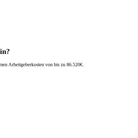
in
?
mmen Arbeitgeberkosten von bis zu
86.520
€
.