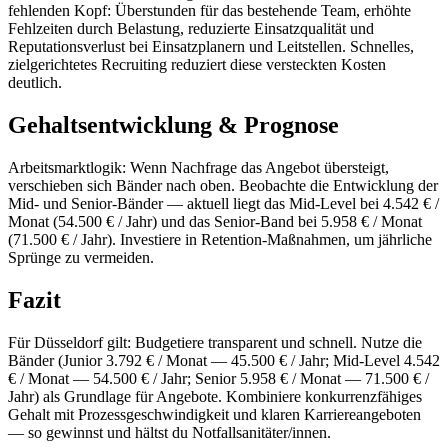
fehlenden Kopf: Überstunden für das bestehende Team, erhöhte
Fehlzeiten durch Belastung, reduzierte Einsatzqualität und
Reputationsverlust bei Einsatzplanern und Leitstellen. Schnelles,
zielgerichtetes Recruiting reduziert diese versteckten Kosten
deutlich.
Gehaltsentwicklung & Prognose
Arbeitsmarktlogik: Wenn Nachfrage das Angebot übersteigt,
verschieben sich Bänder nach oben. Beobachte die Entwicklung der
Mid- und Senior-Bänder — aktuell liegt das Mid-Level bei 4.542 € /
Monat (54.500 € / Jahr) und das Senior-Band bei 5.958 € / Monat
(71.500 € / Jahr). Investiere in Retention-Maßnahmen, um jährliche
Sprünge zu vermeiden.
Fazit
Für Düsseldorf gilt: Budgetiere transparent und schnell. Nutze die
Bänder (Junior 3.792 € / Monat — 45.500 € / Jahr; Mid-Level 4.542
€ / Monat — 54.500 € / Jahr; Senior 5.958 € / Monat — 71.500 € /
Jahr) als Grundlage für Angebote. Kombiniere konkurrenzfähiges
Gehalt mit Prozessgeschwindigkeit und klaren Karriereangeboten
— so gewinnst und hältst du Notfallsanitäter/innen.