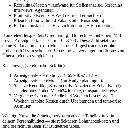
Recruiting-Kosten = Aufwand für Stellenanzeige, Screening,
Interviews, Agenturen
Produktivitätsverlust = Wert der nicht erbrachten
Pflegeleistung während Vakanz oder Einarbeitung
Fluktuationskosten = Ersatzrekrutierung + Einarbeitung
Konkretes Beispiel (als Orientierung): Du rechnest mit einem Mid-
Level: Arbeitgeberkosten/Jahr = 65.940 €. Diese Zahl setzt du in
deine Kalkulation ein, um Monats- oder Tageskosten zu ermitteln
und den ROI von schneller Besetzung vs. verlängertem Einsatz von
Überstunden zu vergleichen.
Rechenweg (vereinfachte Schritte):
Arbeitgeberkosten/Jahr (z. B. 65.940 €) / 12 =
Arbeitgeberkosten/Monat (für Budgetplanungen).
Schätze Recruiting-Kosten (z. B. Anzeigen + Zeitaufwand)
— oder nutze TalentMatch24 für fixe, transparente Preise.
Vergleiche Szenarien: Stelle in 4 Wochen besetzt vs. 12
Wochen: erhöhte Kosten durch Überstunden und temporäre
Aushilfen.
Wichtig: Nutze die Arbeitgeberkosten aus der Tabelle direkt in
deinem Personalbudget — sie reflektieren Lohnnebenkosten und
sind die richtige Basis für Budgetfreigaben.